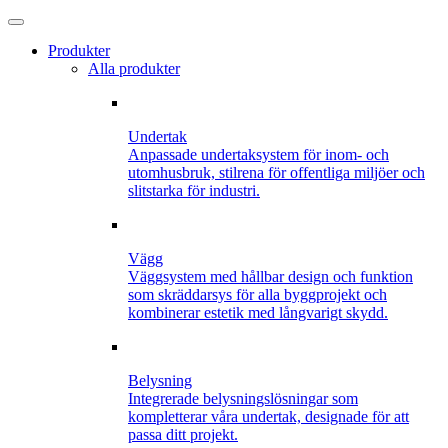
Produkter
Alla produkter
Undertak
Anpassade undertaksystem för inom- och
utomhusbruk, stilrena för offentliga miljöer och
slitstarka för industri.
Vägg
Väggsystem med hållbar design och funktion
som skräddarsys för alla byggprojekt och
kombinerar estetik med långvarigt skydd.
Belysning
Integrerade belysningslösningar som
kompletterar våra undertak, designade för att
passa ditt projekt.