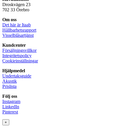
Droskvägen 23
702 33 Örebro
Om oss
Det här är Itaab
Hållbarhetsrapport
Visselblåsartjänst
Kundcenter
Försäljningsvillkor
Integritetspolicy
Cookieinställningar
Hjälpmedel
Undertaksguide
Akustik
Prislista
Följ oss
Instagram
LinkedIn
Pinterest
+