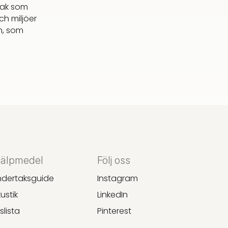
rtak som
ch miljöer
an, som
jälpmedel
Följ oss
ndertaksguide
Instagram
ustik
LinkedIn
islista
Pinterest