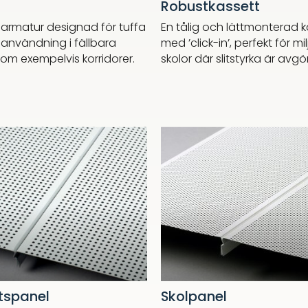
Robustkassett
rk armatur designad för tuffa
En tålig och lättmonterad k
r användning i fällbara
med ’click-in’, perfekt för m
om exempelvis korridorer.
skolor där slitstyrka är avg
tspanel
Skolpanel