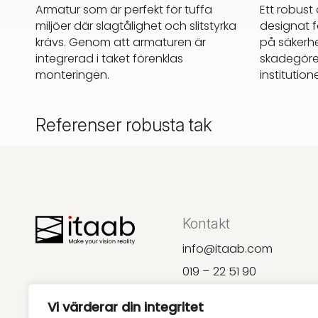
Armatur som är perfekt för tuffa
Ett robust
miljöer där slagtålighet och slitstyrka
designat f
krävs. Genom att armaturen är
på säkerh
integrerad i taket förenklas
skadegörel
monteringen.
institution
Referenser robusta tak
Kontakt
info@itaab.com
019 – 22 51 90
Vi värderar din integritet
Huvudkontor