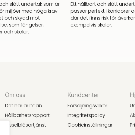
 och slätt undertak som är
Ett hållbart och slätt unde
ör miljöer med höga krav
passar perfekt i korridorer o
et och skydd mot
där det finns risk för åverk
se, som fängelser,
exempelvis skolor.
er och skolor.
Om oss
Kundcenter
H
Det här är Itaab
Försäljningsvillkor
U
Hållbarhetsrapport
Integritetspolicy
Ak
Visselblåsartjänst
Cookieinställningar
Pr