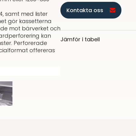
Kontakta oss
4, samt med lister
emet gör kassetterna
nde mot bärverket och
dardperforering kan
Jämför i tabell
ster. Perforerade
pecialformat offereras