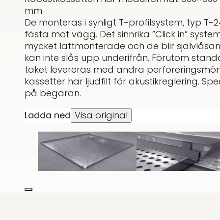
mm
De monteras i synligt T-profilsystem, typ T-2
fästa mot vägg. Det sinnrika ”Click in” syst
mycket lättmonterade och de blir självlåsa
kan inte slås upp underifrån. Förutom stan
taket levereras med andra perforeringsmön
kassetter har ljudfilt för akustikreglering. S
på begäran.
Ladda ned
Visa original