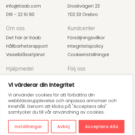
info@itaab.com
Droskvägen 23
019 – 22 51 90
702 33 Örebro
Om oss
Kundcenter
Det här är Itaab
Försäljningsvillkor
Hållbarhetsrapport
Integritetspolicy
Visselblåsartjänst
Cookieinställningar
Hjälpmedel
Följ oss
Undertaksguide
Instagram
Vi värderar din integritet
Akustik
LinkedIn
Prislista
Pinterest
Vi använder cookies för att förbättra din
webbläsarupplevelse och anpassa annonser och
innehåll. Genom att klicka på "Acceptera alla"
samtycker du till vår användning av cookies.
Inställningar
Avböj
Acceptera Alla