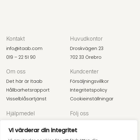
Kontakt
Huvudkontor
info@itaab.com
Droskvägen 23
019 – 22 51 90
702 33 Örebro
Om oss
Kundcenter
Det här är Itaab
Försäljningsvillkor
Hållbarhetsrapport
Integritetspolicy
Visselblåsartjänst
Cookieinställningar
Hjälpmedel
Följ oss
Undertaksguide
Instagram
Vi värderar din integritet
Akustik
LinkedIn