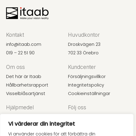
Kontakt
Huvudkontor
info@itaab.com
Droskvägen 23
019 – 22 51 90
702 33 Örebro
Om oss
Kundcenter
Det här är Itaab
Försäljningsvillkor
Hållbarhetsrapport
Integritetspolicy
Visselblåsartjänst
Cookieinställningar
Hjälpmedel
Följ oss
Undertaksguide
Instagram
Vi värderar din integritet
Akustik
LinkedIn
Prislista
Pinterest
Vi använder cookies för att förbättra din