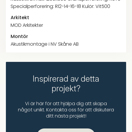
Specialperforering: R12-14-16-18 Kulör: Vit500
Arkitekt
MOD Arkitekter
Montör
Akustikmontage i NV Skåne AB
Inspirerad av detta
projekt?
Vi är här för att hjälpa dig att skapa
något unikt. Kontakta oss för att diskutera
ditt nästa projekt!