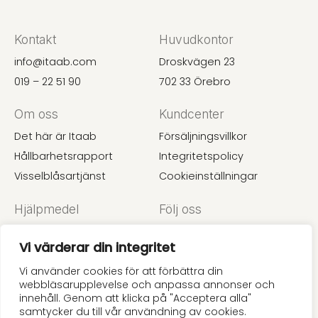
Kontakt
Huvudkontor
info@itaab.com
Droskvägen 23
019 – 22 51 90
702 33 Örebro
Om oss
Kundcenter
Det här är Itaab
Försäljningsvillkor
Hållbarhetsrapport
Integritetspolicy
Visselblåsartjänst
Cookieinställningar
Hjälpmedel
Följ oss
Undertaksguide
Instagram
Vi värderar din integritet
Akustik
LinkedIn
Prislista
Pinterest
Vi använder cookies för att förbättra din
webbläsarupplevelse och anpassa annonser och
innehåll. Genom att klicka på "Acceptera alla"
samtycker du till vår användning av cookies.