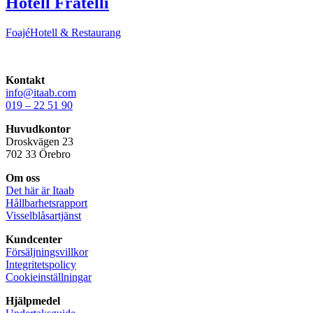
Hotell Fratelli
Foajé
Hotell & Restaurang
Kontakt
info@itaab.com
019 – 22 51 90
Huvudkontor
Droskvägen 23
702 33 Örebro
Om oss
Det här är Itaab
Hållbarhetsrapport
Visselblåsartjänst
Kundcenter
Försäljningsvillkor
Integritetspolicy
Cookieinställningar
Hjälpmedel