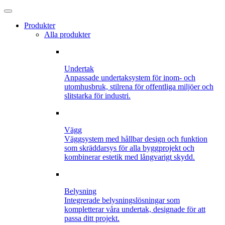
Produkter
Alla produkter
Undertak
Anpassade undertaksystem för inom- och
utomhusbruk, stilrena för offentliga miljöer och
slitstarka för industri.
Vägg
Väggsystem med hållbar design och funktion
som skräddarsys för alla byggprojekt och
kombinerar estetik med långvarigt skydd.
Belysning
Integrerade belysningslösningar som
kompletterar våra undertak, designade för att
passa ditt projekt.