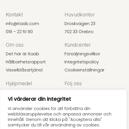
Kontakt
Huvudkontor
info@itaab.com
Droskvägen 23
019 – 22 51 90
702 33 Örebro
Om oss
Kundcenter
Det här är Itaab
Försäljningsvillkor
Hållbarhetsrapport
Integritetspolicy
Visselblåsartjänst
Cookieinställningar
Hjälpmedel
Följ oss
Undertaksguide
Instagram
Vi värderar din integritet
Akustik
LinkedIn
Prislista
Pinterest
Vi använder cookies för att förbättra din
webbläsarupplevelse och anpassa annonser och
innehåll. Genom att klicka på "Acceptera alla"
samtycker du till vår användning av cookies.