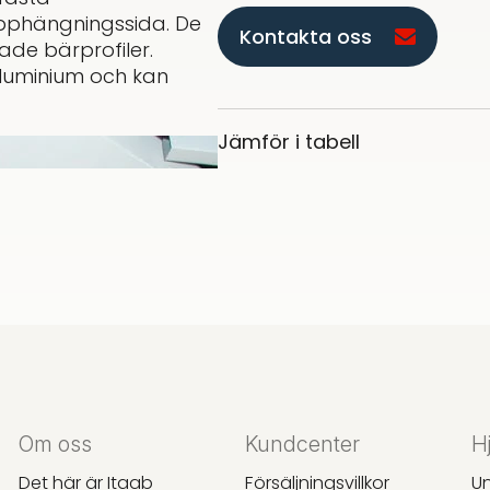
 upphängningssida. De
Kontakta oss
de bärprofiler.
 aluminium och kan
Jämför i tabell
Om oss
Kundcenter
H
Det här är Itaab
Försäljningsvillkor
U