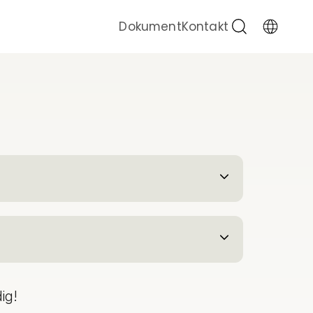
Sök
Dokument
Kontakt
Byt
språk
dig!