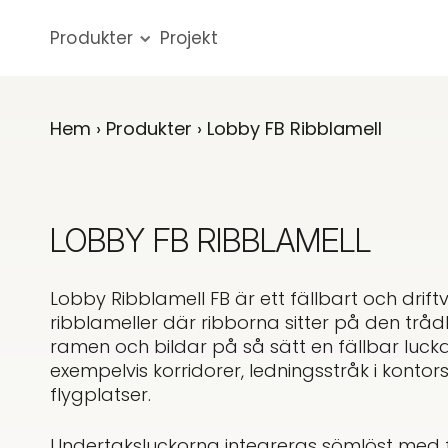
Produkter
Projekt
Hem
›
Produkter
› Lobby FB Ribblamell
LOBBY FB RIBBLAMELL
Lobby Ribblamell FB är ett fällbart och drift
ribblameller där ribborna sitter på den tr
ramen och bildar på så sätt en fällbar lucka
exempelvis korridorer, ledningsstråk i konto
flygplatser.
Undertaksluckorna integreras sömlöst med 