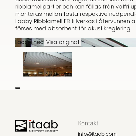
ribblamellpartier och kan fällas från valfri
monteras mellan fasta respektive nedpendla
Lobby Ribblamell FB tillverkas i återvunnen
förses med absorbent för akustikreglering.
Ladda ned
Visa original
Kontakt
info@itaab.com