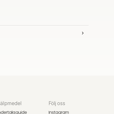
jälpmedel
Följ oss
ndertaksguide
Instagram