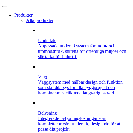
Produkter
Alla produkter
Undertak
Anpassade undertaksystem för inom- och
utomhusbruk, stilrena för offentliga miljöer och
slitstarka för industri.
Vägg
Väggsystem med hållbar design och funktion
som skräddarsys för alla byggprojekt och
kombinerar estetik med långvarigt skydd.
Belysning
Integrerade belysningslösningar som
kompletterar våra undertak, designade för att
passa ditt projekt.