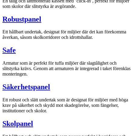
En tålig och lättmonterad kassett med ’click-in’, perfekt för miljöer
som skolor där slitstyrka är avgörande.
Robustpanel
Ett hållbart undertak, designat för miljöer där det kan förekomma
åverkan, såsom skolkorridorer och idrottshallar.
Safe
Armatur som är perfekt för tuffa miljöer där slagtålighet och
slitstyrka krävs. Genom att armaturen är integrerad i taket förenklas
monteringen.
Säkerhetspanel
Ett robust och slätt undertak som är designat för miljöer med höga
krav på säkerhet och skydd mot skadegörelse, som fängelser,
institutioner och skolor.
Skolpanel