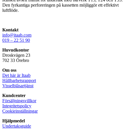
Den fyrkantiga perforeringen på kassetten möjliggör ett effektivt
luftflöde.
Kontakt
info@itaab.com
019 – 22 51 90
Huvudkontor
Droskvägen 23
702 33 Örebro
Om oss
Det här är Itaab
Hållbarhetsrapport
Visselblåsartjänst
Kundcenter
Försäljningsvillkor
Integritetspolicy
Cookieinställningar
Hjälpmedel
Undertaksguide