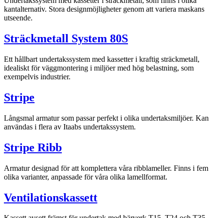
Undertakssystem med kassetter i sträckmetall, som finns i olika
kantalternativ. Stora designmöjligheter genom att variera maskans
utseende.
Sträckmetall System 80S
Ett hållbart undertakssystem med kassetter i kraftig sträckmetall,
idealiskt för väggmontering i miljöer med hög belastning, som
exempelvis industrier.
Stripe
Långsmal armatur som passar perfekt i olika undertaksmiljöer. Kan
användas i flera av Itaabs undertakssystem.
Stripe Ribb
Armatur designad för att komplettera våra ribblameller. Finns i fem
olika varianter, anpassade för våra olika lamellformat.
Ventilationskassett
Kassett avsett främst för undertak med bärverk T15, T24 och T35.